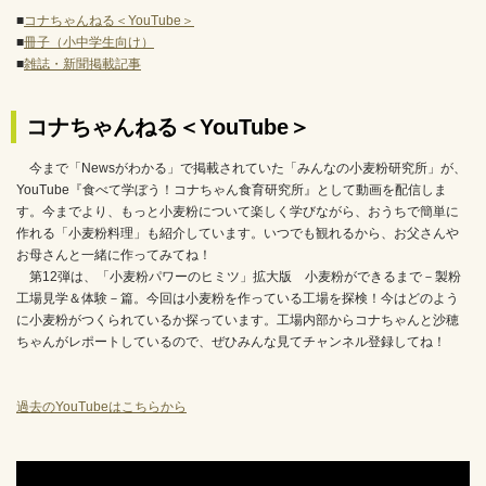
■
コナちゃんねる＜YouTube＞
■
冊子（小中学生向け）
■
雑誌・新聞掲載記事
コナちゃんねる＜YouTube＞
今まで「Newsがわかる」で掲載されていた「みんなの小麦粉研究所」が、
YouTube『食べて学ぼう！コナちゃん食育研究所』として動画を配信しま
す。今までより、もっと小麦粉について楽しく学びながら、おうちで簡単に
作れる「小麦粉料理」も紹介しています。いつでも観れるから、お父さんや
お母さんと一緒に作ってみてね！
第12弾は、「小麦粉パワーのヒミツ」拡大版 小麦粉ができるまで－製粉
工場見学＆体験－篇。今回は小麦粉を作っている工場を探検！今はどのよう
に小麦粉がつくられているか探っています。工場内部からコナちゃんと沙穂
ちゃんがレポートしているので、ぜひみんな見てチャンネル登録してね！
過去のYouTubeはこちらから