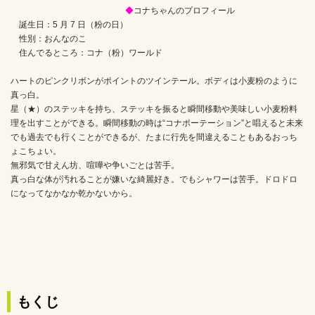
◆
コナちゃんのプロフィール
誕生日：5 月 7 日（粉の日）
性別：おんなのこ
住んでるところ：コナ（粉）ワールド
ハートのピンクリボンがポイントのツインテール。ボディは小麦粉のように
真っ白。
星（★）のステッキを持ち、ステッキを振ると瞬間移動や美味しい小麦粉料
理を出すことができる。瞬間移動の時は“コナポーテーション”と唱えると未来
でも過去でも行くことができるが、たまに行先を間違えることもあるおっち
ょこちょい。
無邪気で甘えん坊、喧嘩や争いごとは苦手。
真っ白な体が汚れることが嫌いな綺麗好き。でもシャワーは苦手。ドロドロ
になってなかなか乾かないから。
もくじ