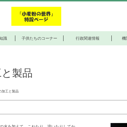
知識
子供たちのコーナー
行政関連情報
機
工と製品
の加工と製品
の水を加えて、こねたり、溶いたりしてか