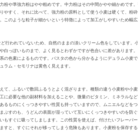
力粉や準強力粉はやや粗めです。中力粉はその中間かやや細かめです。
りやすく、それに比べて、強力粉の原料として使う小麦は硬くて、粉砕
。このような粒子が細かいという特徴によって加工がしやすいため幅広
ど行われていないため、自然のままの淡いクリーム色をしています。小
や白っぽいものまで、よく見るとわずかですが色合いに差があります。
系の色素によるものです。パスタの色から分かるようにデュラム小麦で
ュラム・セモリナは黄色く見えます。
えて、ふるいで数回ふるうとよく混ざります。種類の違う小麦粉や小麦
工に必要な他の副材料を加えることや、微量のビタミン、ミネラルなど
あるものにくっつきやすい性質も持っていますので、ムニエルなどをつ
まぶすのも、うどんの表面が湿っていて互いにくっつきやすいのを防ぐ
いもすぐに吸ってしまします。この性質を使えば、付けたいフレーバー
ますと、すぐにそれが移ってしまう危険もあります。小麦粉を保存する