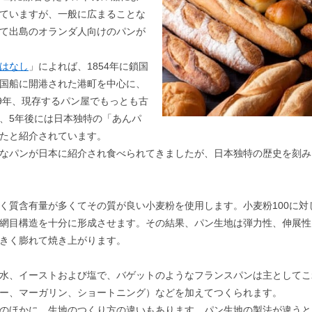
ていますが、一般に広まることな
て出島のオランダ人向けのパンが
はなし
」によれば、1854年に鎖国
国船に開港された港町を中心に、
69年、現存するパン屋でもっとも古
、5年後には日本独特の「あんパ
たと紹介されています。
なパンが日本に紹介され食べられてきましたが、日本独特の歴史を刻み
質含有量が多くてその質が良い小麦粉を使用します。小麦粉100に対し
網目構造を十分に形成させます。その結果、パン生地は弾力性、伸展性
きく膨れて焼き上がります。
水、イーストおよび塩で、バゲットのようなフランスパンは主としてこ
ー、マーガリン、ショートニング）などを加えてつくられます。
のほかに、生地のつくり方の違いもあります。パン生地の製法が違うと