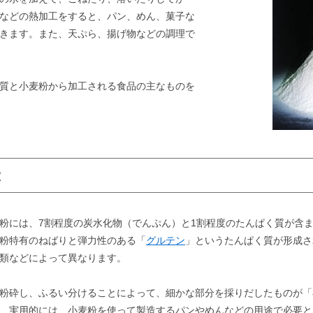
などの熱加工をすると、パン、めん、菓子な
きます。また、天ぷら、揚げ物などの調理で
質と小麦粉から加工される食品の主なものを
徴
には、7割程度の炭水化物（でんぷん）と1割程度のたんぱく質が含
粉特有のねばりと弾力性のある「
グルテン
」というたんぱく質が形成さ
類などによって異なります。
粉砕し、ふるい分けることによって、細かな部分を採りだしたものが「
、実用的には、小麦粉を使って製造するパンやめんなどの用途で必要と