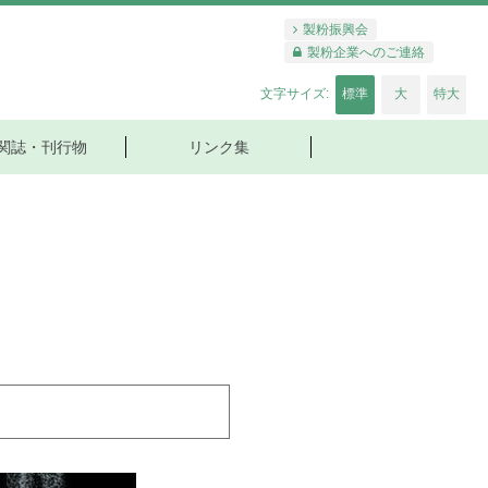
製粉振興会
製粉企業へのご連絡
標準
大
特大
文字サイズ:
関誌・刊行物
リンク集