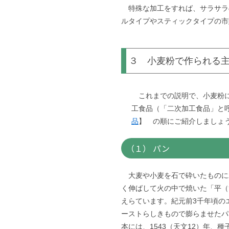
特殊な加工をすれば、サラサラ
ルタイプやスティックタイプの市
３ 小麦粉で作られる
これまでの説明で、小麦粉に
工食品（「二次加工食品」と
品
】
の順にご紹介しましょ
（１） パン
大麦や小麦を石で砕いたものに
く伸ばして火の中で焼いた「平（
えらています。紀元前3千年頃の
ーストらしきもので膨らませたパ
本には、1543（天文12）年、