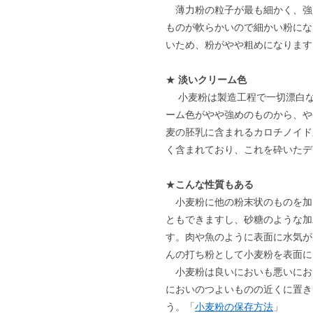
薄力粉の粒子が最も細かく、強
ものが軟らかいので細かい粉にな
いため、粉がやや粗めになります
★
淡いクリーム色
小麦粉は製造工程で一切漂白な
ーム色がやや強めのものから、や
麦の胚乳に含まれるカロチノイド
く含まれており、これを砕いたデ
★
こんな性質もある
小麦粉に他の粉末状のものを加
ともできますし、砂糖のような加
す。肉や魚のように表面に水気が
んの打ち粉として小麦粉を表面に
小麦粉は良いにおいも悪いにお
においのつよいものの近くに置き
う。「
小麦粉の保存方法
」