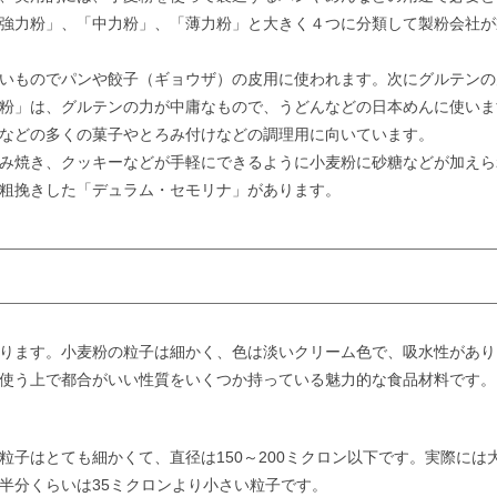
強力粉」、「中力粉」、「薄力粉」と大きく４つに分類して製粉会社が
いものでパンや餃子（ギョウザ）の皮用に使われます。次にグルテンの
粉」は、グルテンの力が中庸なもので、うどんなどの日本めんに使いま
などの多くの菓子やとろみ付けなどの調理用に向いています。
み焼き、クッキーなどが手軽にできるように小麦粉に砂糖などが加えら
粗挽きした「デュラム・セモリナ」があります。
ります。小麦粉の粒子は細かく、色は淡いクリーム色で、吸水性があり
使う上で都合がいい性質をいくつか持っている魅力的な食品材料です。
子はとても細かくて、直径は150～200ミクロン以下です。実際には
半分くらいは35ミクロンより小さい粒子です。