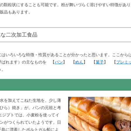
の顆粒状にすることも可能です。粉が舞いづらく溶けやすい特徴があり
販品もあります。
主な二次加工食品
はいろいろな特徴・性質があることが分かったと思います。ここから
呼ばれます）の主なものを 【
パン
】
【
めん
】
【
菓子
】
【
プレミ
う。
水を加えてこねた生地を、少し薄
ひら）焼き」が、パンの元祖と考
エジプトでは、小麦粉を使ってイ
ンがつくられていたようです。日
種子島に漂着したポルトガル船によ